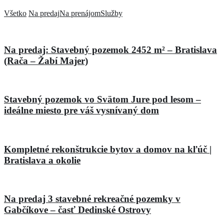
Všetko
Na predaj
Na prenájom
Služby
Na predaj: Stavebný pozemok 2452 m² – Bratislava
(Rača – Žabí Majer)
Stavebný pozemok vo Svätom Jure pod lesom –
ideálne miesto pre váš vysnívaný dom
Kompletné rekonštrukcie bytov a domov na kľúč |
Bratislava a okolie
Na predaj 3 stavebné rekreačné pozemky v
Gabčíkove – časť Dedinské Ostrovy