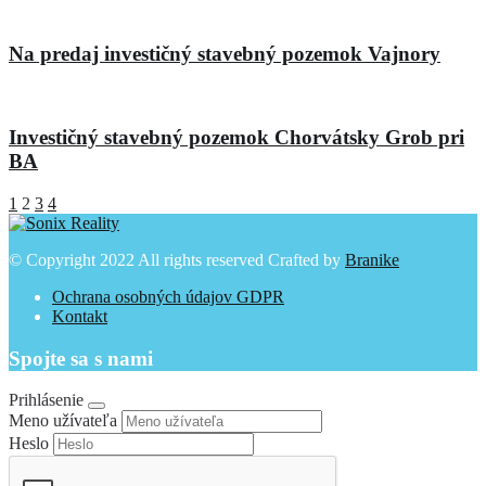
Na predaj investičný stavebný pozemok Vajnory
Investičný stavebný pozemok Chorvátsky Grob pri
BA
1
2
3
4
© Copyright 2022 All rights reserved Crafted by
Branike
Ochrana osobných údajov GDPR
Kontakt
Spojte sa s nami
Prihlásenie
Meno užívateľa
Heslo