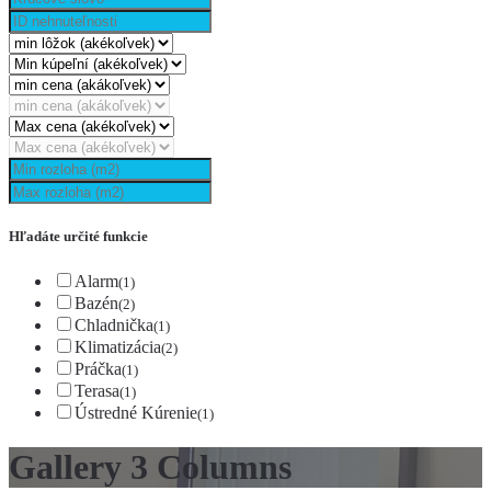
Hľadáte určité funkcie
Alarm
(1)
Bazén
(2)
Chladnička
(1)
Klimatizácia
(2)
Práčka
(1)
Terasa
(1)
Ústredné Kúrenie
(1)
Gallery 3 Columns