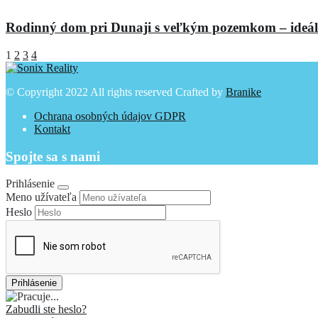
Rodinný dom pri Dunaji s veľkým pozemkom – ideálne
1
2
3
4
© Copyright 2022 All rights reserved Crafted by
Branike
Ochrana osobných údajov GDPR
Kontakt
Spojte sa s nami
Prihlásenie
Meno užívateľa
Heslo
Zabudli ste heslo?