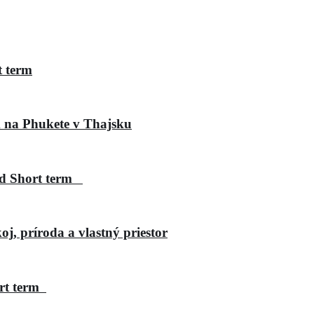
 term
 na Phukete v Thajsku
nd Short term
, príroda a vlastný priestor
ort term