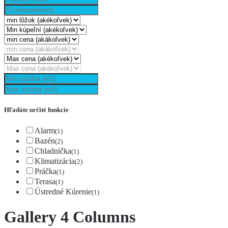
Hľadáte určité funkcie
Alarm
(1)
Bazén
(2)
Chladnička
(1)
Klimatizácia
(2)
Práčka
(1)
Terasa
(1)
Ústredné Kúrenie
(1)
Gallery 4 Columns