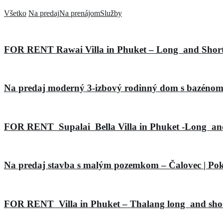
Všetko
Na predaj
Na prenájom
Služby
FOR RENT Rawai Villa in Phuket – Long and Short
Na predaj moderný 3-izbový rodinný dom s bazénom
FOR RENT Supalai Bella Villa in Phuket -Long a
Na predaj stavba s malým pozemkom – Čalovec | Pokoj
FOR RENT Villa in Phuket – Thalang long and sh