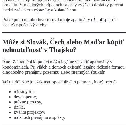
projektu. V niektorých prípadoch sa ceny zvýšia o desiatky percent
medzi začiatkom výstavby a kolaudáciou.
Práve preto mnoho investorov kupuje apartmány už „off-plan“ –
teda ešte počas výstavby.
Môže si Slovák, Čech alebo Maďar kúpiť
nehnuteľnosť v Thajsku?
Áno. Zahraniční kupujúci môžu legálne vlastniť apartmány v
kondomíniách. Pri vilách a domoch existujú legálne riešenia formou
dlhodobého prenájmu pozemku alebo firemných štruktúr.
Veľmi dôležité je však mať spoľahlivého partnera, ktorý pozná:
miestny trh,
developerov,
právne procesy,
riziká,
kvalitu projektov,
možnosti prenájmu a správy.