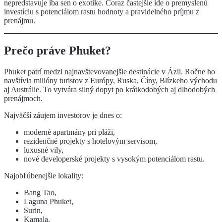
nepredstavuje iba sen o exotike. Čoraz častejšie ide o premyslenú
investíciu s potenciálom rastu hodnoty a pravidelného príjmu z
prenájmu.
Prečo práve Phuket?
Phuket patrí medzi najnavštevovanejšie destinácie v Ázii. Ročne ho
navštívia milióny turistov z Európy, Ruska, Číny, Blízkeho východu
aj Austrálie. To vytvára silný dopyt po krátkodobých aj dlhodobých
prenájmoch.
Najväčší záujem investorov je dnes o:
moderné apartmány pri pláži,
rezidenčné projekty s hotelovým servisom,
luxusné vily,
nové developerské projekty s vysokým potenciálom rastu.
Najobľúbenejšie lokality:
Bang Tao,
Laguna Phuket,
Surin,
Kamala,