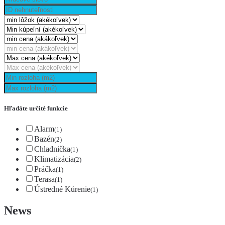
Hľadáte určité funkcie
Alarm
(1)
Bazén
(2)
Chladnička
(1)
Klimatizácia
(2)
Práčka
(1)
Terasa
(1)
Ústredné Kúrenie
(1)
News