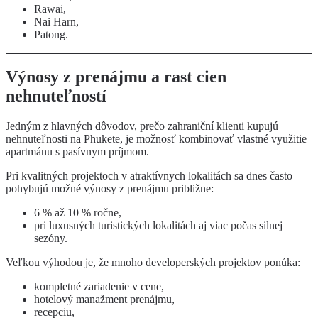
Rawai,
Nai Harn,
Patong.
Výnosy z prenájmu a rast cien
nehnuteľností
Jedným z hlavných dôvodov, prečo zahraniční klienti kupujú
nehnuteľnosti na Phukete, je možnosť kombinovať vlastné využitie
apartmánu s pasívnym príjmom.
Pri kvalitných projektoch v atraktívnych lokalitách sa dnes často
pohybujú možné výnosy z prenájmu približne:
6 % až 10 % ročne,
pri luxusných turistických lokalitách aj viac počas silnej
sezóny.
Veľkou výhodou je, že mnoho developerských projektov ponúka:
kompletné zariadenie v cene,
hotelový manažment prenájmu,
recepciu,