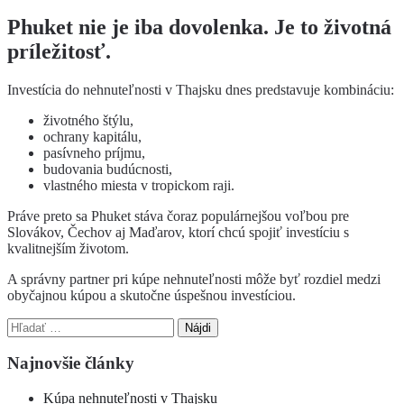
Phuket nie je iba dovolenka. Je to životná
príležitosť.
Investícia do nehnuteľnosti v Thajsku dnes predstavuje kombináciu:
životného štýlu,
ochrany kapitálu,
pasívneho príjmu,
budovania budúcnosti,
vlastného miesta v tropickom raji.
Práve preto sa Phuket stáva čoraz populárnejšou voľbou pre
Slovákov, Čechov aj Maďarov, ktorí chcú spojiť investíciu s
kvalitnejším životom.
A správny partner pri kúpe nehnuteľnosti môže byť rozdiel medzi
obyčajnou kúpou a skutočne úspešnou investíciou.
Hľadať:
Najnovšie články
Kúpa nehnuteľnosti v Thajsku