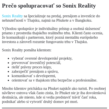
Prečo spolupracovať so Sonix Reality
Sonix Reality
sa špecializuje na predaj, prenájom a investície do
nehnuteľností v Thajsku, najmä na Phukete a v Bangkoku.
Výhodou spolupráce je individuálny prístup a osobná skúsenosť
priamo z prostredia thajského realitného trhu. Klienti často ocenia,
že komunikujú s partnerom, ktorý pozná mentalitu európskeho
investora a zároveň rozumie fungovaniu trhu v Thajsku.
Sonix Reality pomáha klientom:
vyberať overené developerské projekty,
preverovať investičný potenciál,
riešiť právny proces kúpy,
zabezpečiť prenájom a správu,
komunikovať s developermi,
orientovať sa v thajskom trhu bezpečne a profesionálne.
Mnoho klientov prichádza na Phuket najskôr ako turisti. Po osobnej
návšteve ostrova však často zistia, že Phuket nie je iba dovolenková
destinácia, ale miesto, kde si vedia predstaviť tráviť časť roka,
podnikať alebo si vytvoriť druhý domov pri mori.