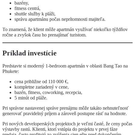
bazény,
fitness centrá,
shuttle služby k pláži,
správu apartmánu počas neprítomnosti majiteľa.
To znamená, že klient môže apartmán využívať niekoľko týždňov
ročne a zvyšok času ho prenajímať turistom.
Príklad investície
Predstavte si moderný 1-bedroom apartmán v oblasti Bang Tao na
Phukete:
cena približne od 110 000 €,
kompletne zariadený v cene,
bazén, fitness, coworking, recepcia,
5 minút od pláže.
Pri správne nastavenej správe prenájmu môže takáto nehnuteľnosť
generovať pravidelný príjem a zároveň postupne rásť na hodnote.
Pri nových developerských projektoch je veľmi časté, že ceny počas
výstavby rastú. Klienti, ktorí vstúpia do projektu v prvej fáze
predaja, často profitujú zo zvýšenia cien ešte pred dokončením