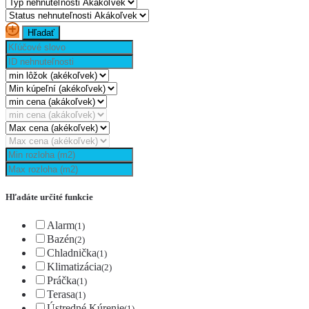
Hľadáte určité funkcie
Alarm
(1)
Bazén
(2)
Chladnička
(1)
Klimatizácia
(2)
Práčka
(1)
Terasa
(1)
Ústredné Kúrenie
(1)