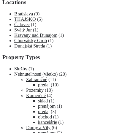
Locations
Bratislava
(9)
THAJSKO
(5)
Čalovec
(1)
Svätý Jur
(1)
Kravany nad Dunajom
(1)
Chorvátsky Grob
(1)
Dunajská Streda
(1)
Property Types
Služby
(1)
Nehnuteľnosti (všetko)
(20)
Zahraničné
(11)
predaj
(10)
Pozemky
(10)
Komerčné
(4)
sklad
(1)
prenájom
(1)
predaj
(3)
obchod
(1)
kancelárie
(1)
Domy a Vily
(6)
prenájom
(2)