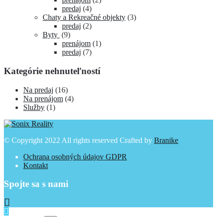
predaj
(4)
Chaty a Rekreačné objekty
(3)
predaj
(2)
Byty
(9)
prenájom
(1)
predaj
(7)
Kategórie nehnuteľností
Na predaj
(16)
Na prenájom
(4)
Služby
(1)
© Copyright 2022 All rights reserved Crafted by
Branike
Ochrana osobných údajov GDPR
Kontakt
Spojte sa s nami